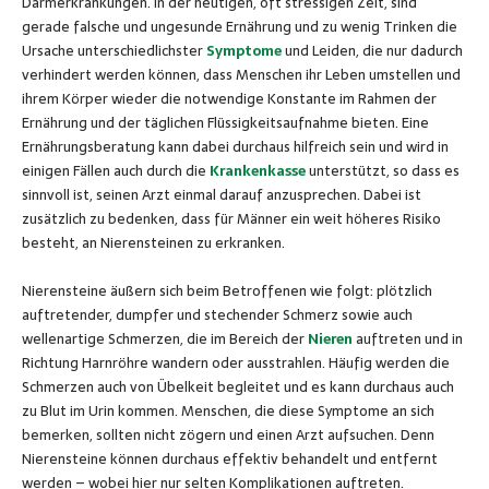
Darmerkrankungen. In der heutigen, oft stressigen Zeit, sind
gerade falsche und ungesunde Ernährung und zu wenig Trinken die
Ursache unterschiedlichster
Symptome
und Leiden, die nur dadurch
verhindert werden können, dass Menschen ihr Leben umstellen und
ihrem Körper wieder die notwendige Konstante im Rahmen der
Ernährung und der täglichen Flüssigkeitsaufnahme bieten. Eine
Ernährungsberatung kann dabei durchaus hilfreich sein und wird in
einigen Fällen auch durch die
Krankenkasse
unterstützt, so dass es
sinnvoll ist, seinen Arzt einmal darauf anzusprechen. Dabei ist
zusätzlich zu bedenken, dass für Männer ein weit höheres Risiko
besteht, an Nierensteinen zu erkranken.
Nierensteine äußern sich beim Betroffenen wie folgt: plötzlich
auftretender, dumpfer und stechender Schmerz sowie auch
wellenartige Schmerzen, die im Bereich der
Nieren
auftreten und in
Richtung Harnröhre wandern oder ausstrahlen. Häufig werden die
Schmerzen auch von Übelkeit begleitet und es kann durchaus auch
zu Blut im Urin kommen. Menschen, die diese Symptome an sich
bemerken, sollten nicht zögern und einen Arzt aufsuchen. Denn
Nierensteine können durchaus effektiv behandelt und entfernt
werden – wobei hier nur selten Komplikationen auftreten.