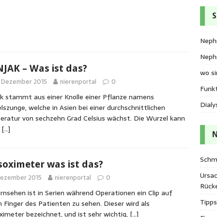
S
Nephr
Nephr
JAK – Was ist das?
wo si
. Dezember 2015
nierenportal
0
Funkt
k stammt aus einer Knolle einer Pflanze namens
Dialy
lszunge, welche in Asien bei einer durchschnittlichen
ratur von sechzehn Grad Celsius wächst. Die Wurzel kann
n
[…]
N
Schm
soximeter was ist das?
Ursa
Dezember 2015
nierenportal
0
Rück
rnsehen ist in Serien während Operationen ein Clip auf
Tipps
 Finger des Patienten zu sehen. Dieser wird als
ximeter bezeichnet, und ist sehr wichtig,
[…]