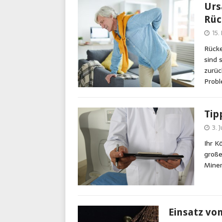
Urs
Rüc
15.
Rücke
sind 
zurüc
Probl
Tip
3. 
Ihr K
große
Miner
Einsatz vo