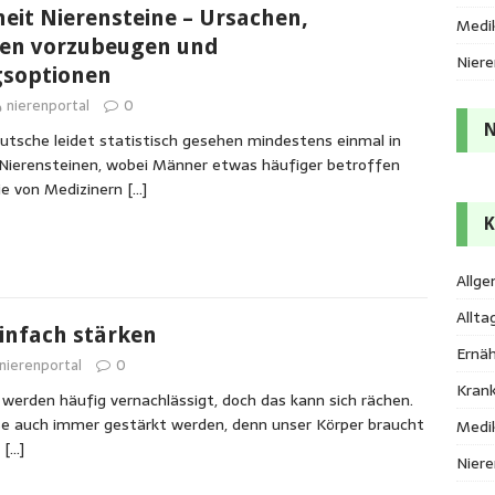
eit Nierensteine – Ursachen,
Medi
ten vorzubeugen und
Nier
soptionen
nierenportal
0
N
utsche leidet statistisch gesehen mindestens einmal in
Nierensteinen, wobei Männer etwas häufiger betroffen
Die von Medizinern
[…]
K
Allge
Allta
einfach stärken
Ernä
nierenportal
0
Kran
 werden häufig vernachlässigt, doch das kann sich rächen.
se auch immer gestärkt werden, denn unser Körper braucht
Medi
r
[…]
Nier