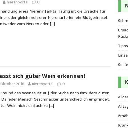
nierenportal
0
N
andlung eines Niereninfarkts Häufig ist die Ursache für
iner oder gleich mehrerer Nierenarterien ein Blutgerinnsel.
Schm
ntweder vom Herzen oder
[…]
Ursa
Rück
Tipps
Einsa
So lä
lässt sich guter Wein erkennen!
K
 Oktober 2018
nierenportal
0
 Freund des Weines ist auf der Suche nach ihm: dem guten
Allge
 Da jeder Mensch Geschmäcker unterschiedlich empfindet,
uter Wein nicht einfach zu
[…]
Allta
Ernä
Kran