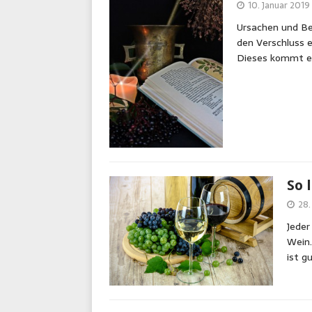
10. Januar 2019
Ursachen und Beh
den Verschluss e
Dieses kommt e
So 
28.
Jeder
Wein.
ist g