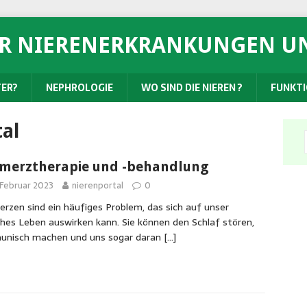
ÜR NIERENERKRANKUNGEN U
TER?
NEPHROLOGIE
WO SIND DIE NIEREN ?
FUNKTI
tal
merztherapie und -behandlung
 Februar 2023
nierenportal
0
rzen sind ein häufiges Problem, das sich auf unser
ches Leben auswirken kann. Sie können den Schlaf stören,
aunisch machen und uns sogar daran
[…]