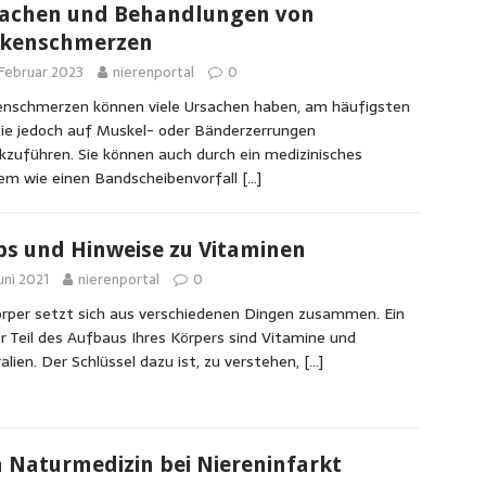
achen und Behandlungen von
kenschmerzen
 Februar 2023
nierenportal
0
nschmerzen können viele Ursachen haben, am häufigsten
sie jedoch auf Muskel- oder Bänderzerrungen
kzuführen. Sie können auch durch ein medizinisches
em wie einen Bandscheibenvorfall
[…]
ps und Hinweise zu Vitaminen
Juni 2021
nierenportal
0
örper setzt sich aus verschiedenen Dingen zusammen. Ein
r Teil des Aufbaus Ihres Körpers sind Vitamine und
alien. Der Schlüssel dazu ist, zu verstehen,
[…]
n Naturmedizin bei Niereninfarkt