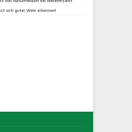
tz von Naturmedizin bei Niereninfarkt
sst sich guter Wein erkennen!