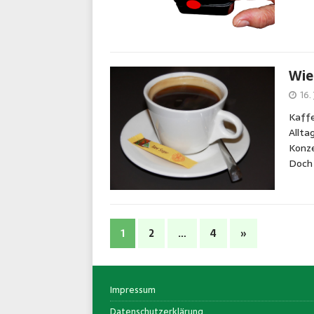
Wie
16.
Kaffe
Allta
Konze
Doch
1
2
…
4
»
Impressum
Datenschutzerklärung