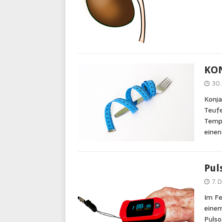
KON
30
Konja
Teufe
Tempe
eine
Pul
7. 
Im Fe
einem
Pulso